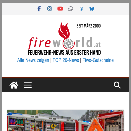
Zum
Inhalt
springen
Alle News zeigen
|
TOP 20-News
|
Fiwo-Gutscheine