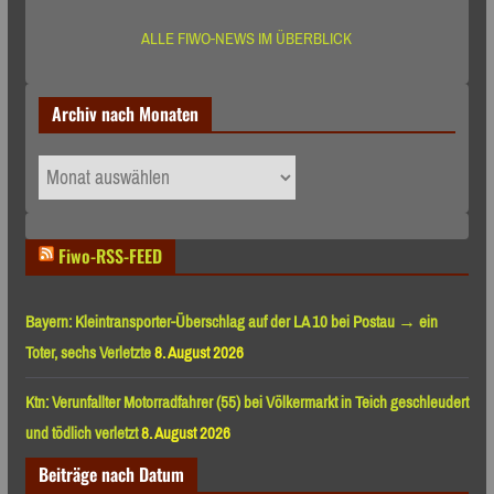
ALLE FIWO-NEWS IM ÜBERBLICK
Archiv nach Monaten
Archiv
nach
Monaten
Fiwo-RSS-FEED
Bayern: Kleintransporter-Überschlag auf der LA 10 bei Postau → ein
Toter, sechs Verletzte
8. August 2026
Ktn: Verunfallter Motorradfahrer (55) bei Völkermarkt in Teich geschleudert
und tödlich verletzt
8. August 2026
Beiträge nach Datum