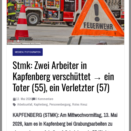
MEDIEN / FOTOGRAFEN
Stmk: Zwei Arbeiter in
Kapfenberg verschüttet → ein
Toter (55), ein Verletzter (57)
13. Mai 2026
0 Kommentare
Arbeitsunfall
,
Kapfenberg
,
Personenbergung
,
Rotes Kreuz
KAPFENBERG (STMK): Am Mittwochvormittag, 13. Mai
2026, kam es in Kapfenberg bei Grabungsarbeiten zu