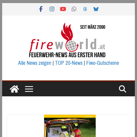
Zum
Inhalt
springen
Alle News zeigen
|
TOP 20-News
|
Fiwo-Gutscheine