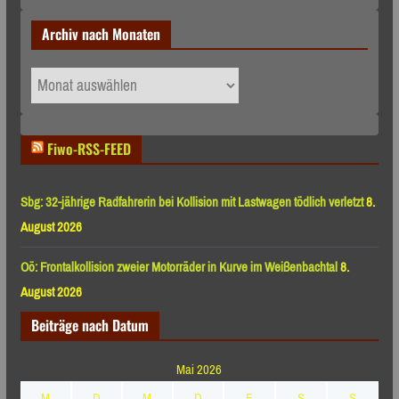
Archiv nach Monaten
Archiv
nach
Monaten
Fiwo-RSS-FEED
Sbg: 32-jährige Radfahrerin bei Kollision mit Lastwagen tödlich verletzt
8.
August 2026
Oö: Frontalkollision zweier Motorräder in Kurve im Weißenbachtal
8.
August 2026
Beiträge nach Datum
Mai 2026
M
D
M
D
F
S
S