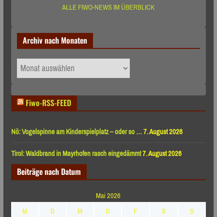
ALLE FIWO-NEWS IM ÜBERBLICK
Archiv nach Monaten
Archiv
nach
Monaten
Fiwo-RSS-FEED
Nö: Vogelspinne am Kinderspielplatz – oder so …
7. August 2026
Tirol: Waldbrand in Mayrhofen rasch eingedämmt
7. August 2026
Beiträge nach Datum
Mai 2026
M
D
M
D
F
S
S