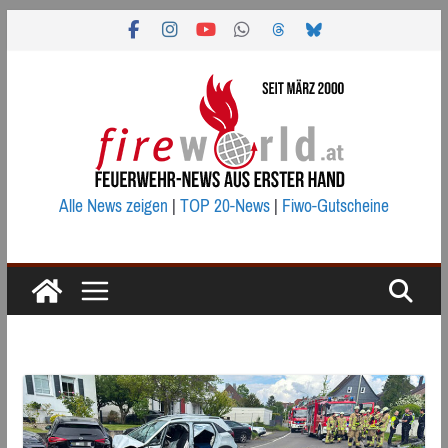
Zum
Inhalt
springen
Alle News zeigen
|
TOP 20-News
|
Fiwo-Gutscheine