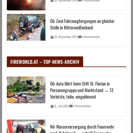
19. November 2015
0 Kommentare
Oö: Zwei Fahrzeugbergungen an gleicher
Stelle in Mitterweißenbach
19. November 2015
0 Kommentare
FIREWORLD.AT – TOP-NEWS-ARCHIV
Oö: Auto fährt beim Stift St. Florian in
Personengruppe und Marktstand → 12
Verletzte, teilw. eingeklemmt
11. Juli 2021
0 Kommentare
Nö: Wasserversorgung durch Feuerwehr