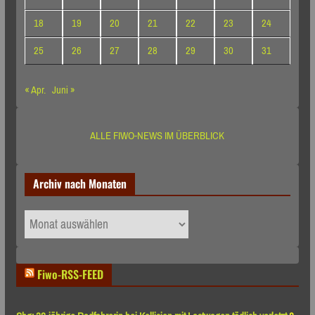
18
19
20
21
22
23
24
25
26
27
28
29
30
31
« Apr.
Juni »
ALLE FIWO-NEWS IM ÜBERBLICK
Archiv nach Monaten
Archiv
nach
Monaten
Fiwo-RSS-FEED