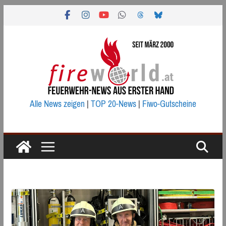
Zum
Inhalt
springen
Alle News zeigen
|
TOP 20-News
|
Fiwo-Gutscheine