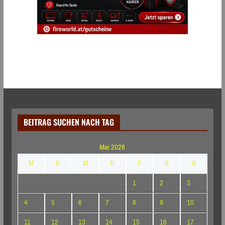
BEITRAG SUCHEN NACH TAG
Mai 2026
M
D
M
D
F
S
S
1
2
3
4
5
6
7
8
9
10
11
12
13
14
15
16
17