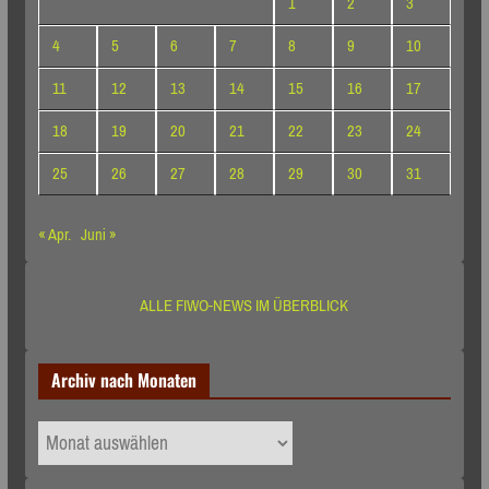
1
2
3
4
5
6
7
8
9
10
11
12
13
14
15
16
17
18
19
20
21
22
23
24
25
26
27
28
29
30
31
« Apr.
Juni »
ALLE FIWO-NEWS IM ÜBERBLICK
Archiv nach Monaten
Archiv
nach
Monaten