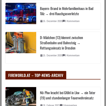
Bayern: Brand in Mehrfamilienhaus in Bad
Tölz → drei Rauchgasverletzte
15. Dezember 2025
0 Kommentare
D: Mädchen (13) klemmt zwischen
Straßenbahn und Bahnsteig →
Rettungseinsatz in Dresden
15. Dezember 2025
0 Kommentare
FIREWORLD.AT – TOP-NEWS-ARCHIV
Nö: Pkw kracht bei Gföhl in Lkw → ein Toter
(19) und stundenlanger Feuerwehreinsatz
18. Februar 2021
0 Kommentare