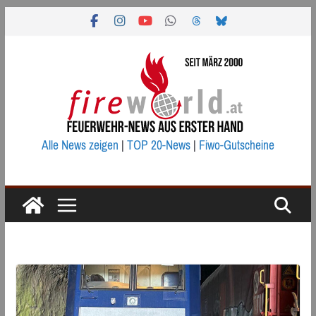
Zum
Inhalt
springen
Alle News zeigen
|
TOP 20-News
|
Fiwo-Gutscheine