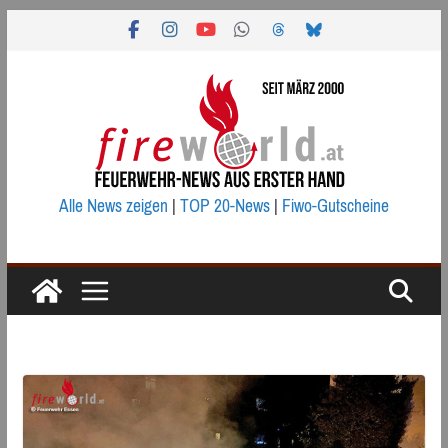
Zum
Inhalt
springen
Alle News zeigen
|
TOP 20-News
|
Fiwo-Gutscheine