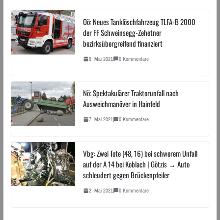
Oö: Neues Tanklöschfahrzeug TLFA-B 2000
der FF Schweinsegg-Zehetner
bezirksübergreifend finanziert
9. Mai 2021
0 Kommentare
Nö: Spektakulärer Traktorunfall nach
Ausweichmanöver in Hainfeld
7. Mai 2021
0 Kommentare
Vbg: Zwei Tote (48, 16) bei schwerem Unfall
auf der A 14 bei Koblach | Götzis → Auto
schleudert gegen Brückenpfeiler
2. Mai 2021
0 Kommentare