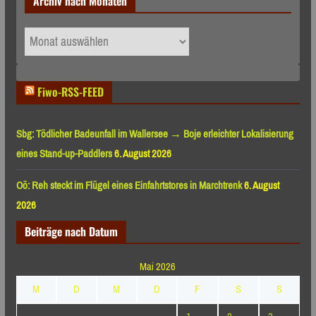
Archiv nach Monaten
Archiv
nach
Monaten
Fiwo-RSS-FEED
Sbg: Tödlicher Badeunfall im Wallersee → Boje erleichter Lokalisierung
eines Stand-up-Paddlers
6. August 2026
Oö: Reh steckt im Flügel eines Einfahrtstores in Marchtrenk
6. August
2026
Beiträge nach Datum
Mai 2026
M
D
M
D
F
S
S