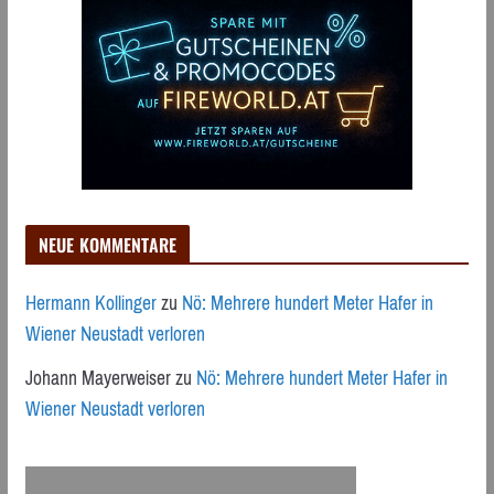
NEUE KOMMENTARE
Hermann Kollinger
zu
Nö: Mehrere hundert Meter Hafer in
Wiener Neustadt verloren
Johann Mayerweiser
zu
Nö: Mehrere hundert Meter Hafer in
Wiener Neustadt verloren