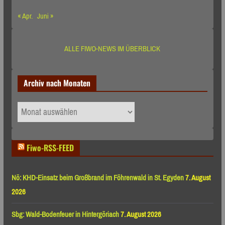
« Apr.
Juni »
ALLE FIWO-NEWS IM ÜBERBLICK
Archiv nach Monaten
Archiv
nach
Monaten
Fiwo-RSS-FEED
Nö: KHD-Einsatz beim Großbrand im Föhrenwald in St. Egyden
7. August
2026
Sbg: Wald-Bodenfeuer in Hintergöriach
7. August 2026