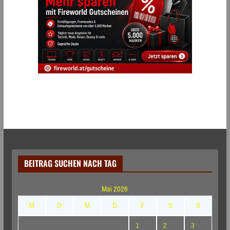
BEITRAG SUCHEN NACH TAG
Mai 2026
M
D
M
D
F
S
S
1
2
3