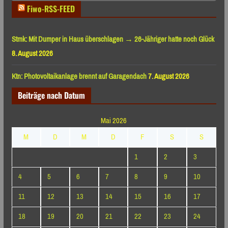
Fiwo-RSS-FEED
Stmk: Mit Dumper in Haus überschlagen → 26-Jähriger hatte noch Glück
8. August 2026
Ktn: Photovoltaikanlage brennt auf Garagendach
7. August 2026
Beiträge nach Datum
Mai 2026
M
D
M
D
F
S
S
1
2
3
4
5
6
7
8
9
10
11
12
13
14
15
16
17
18
19
20
21
22
23
24