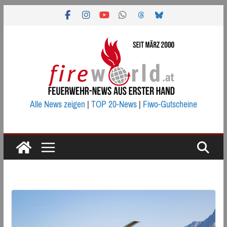
Zum
Inhalt
springen
Alle News zeigen
|
TOP 20-News
|
Fiwo-Gutscheine