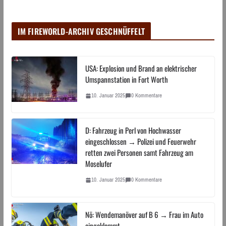
IM FIREWORLD-ARCHIV GESCHNÜFFELT
USA: Explosion und Brand an elektrischer
Umspannstation in Fort Worth
10. Januar 2025
0 Kommentare
D: Fahrzeug in Perl von Hochwasser
eingeschlossen → Polizei und Feuerwehr
retten zwei Personen samt Fahrzeug am
Moselufer
10. Januar 2025
0 Kommentare
Nö: Wendemanöver auf B 6 → Frau im Auto
eingeklemmt