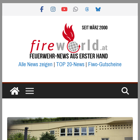
Zum
Inhalt
springen
Alle News zeigen
|
TOP 20-News
|
Fiwo-Gutscheine