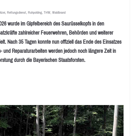
lizei
,
Rettungsdienst
,
Ruhpolding
,
THW
,
Waldbrand
 wurde im Gipfelbereich des Saurüsselkopfs in den
satzkräfte zahlreicher Feuerwehren, Behörden und weiterer
elt. Nach 35 Tagen konnte nun offiziell das Ende des Einsatzes
s- und Reparaturarbeiten werden jedoch noch längere Zeit in
orstung durch die Bayerischen Staatsforsten.