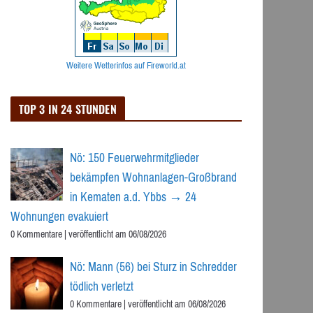
Weitere Wetterinfos auf Fireworld.at
TOP 3 IN 24 STUNDEN
Nö: 150 Feuerwehrmitglieder
bekämpfen Wohnanlagen-Großbrand
in Kematen a.d. Ybbs → 24
Wohnungen evakuiert
0 Kommentare
|
veröffentlicht am 06/08/2026
Nö: Mann (56) bei Sturz in Schredder
tödlich verletzt
0 Kommentare
|
veröffentlicht am 06/08/2026