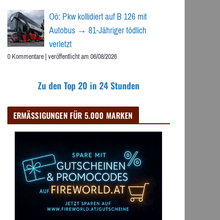
Oö: Pkw kollidiert auf B 126 mit
Autobus → 81-Jähriger tödlich
verletzt
0 Kommentare
|
veröffentlicht am 06/08/2026
Zu den Top 20 in 24 Stunden
ERMÄSSIGUNGEN FÜR 5.000 MARKEN