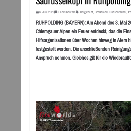
Saurüsselkopf in Ruhpolding
8. Juni 2026
0 Kommentare
Bergwacht
,
Großbrand
,
Hubschrauber
,
Po
RUHPOLDING (BAYERN): Am Abend des 3. Mai 2026
Chiemgauer Alpen ein Feuer entdeckt, das die Ein
Hilfsorganisationen über Wochen hinweg in Atem hi
festgestellt werden. Die anschließenden Reinigung
Anspruch nehmen. Gleiches gilt für die Wiederauff