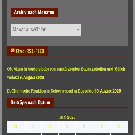
Archiv nach Monaten
Archiv
nach
Monaten
Fiwo-RSS-FEED
Oö: Mann in Vorderstoder von umstürzenden Baum getroffen und tödlich
verletzt
9. August 2026
D: Chemische Reaktion in Schwimmbad in Düsseldorf
9. August 2026
Beiträge nach Datum
Juni 2026
M
D
M
D
F
S
S