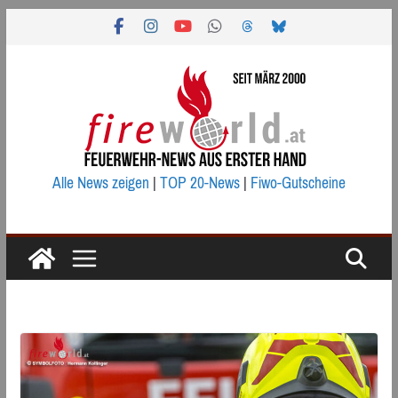
Zum
Inhalt
springen
Alle News zeigen
|
TOP 20-News
|
Fiwo-Gutscheine