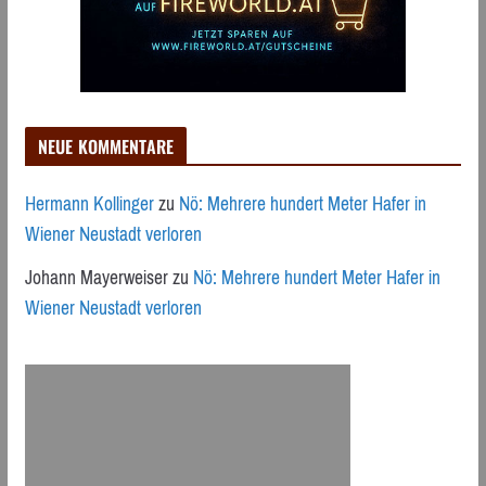
NEUE KOMMENTARE
Hermann Kollinger
zu
Nö: Mehrere hundert Meter Hafer in
Wiener Neustadt verloren
Johann Mayerweiser
zu
Nö: Mehrere hundert Meter Hafer in
Wiener Neustadt verloren