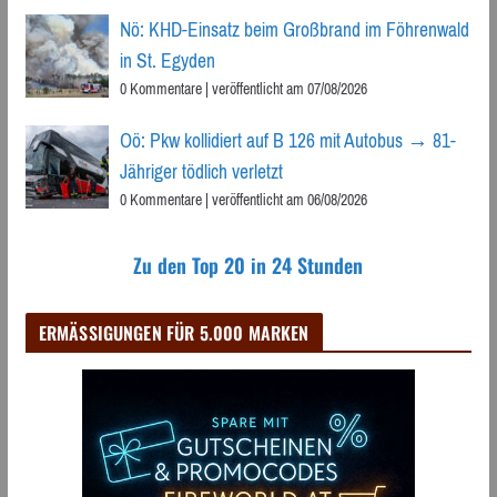
Nö: KHD-Einsatz beim Großbrand im Föhrenwald
in St. Egyden
0 Kommentare
|
veröffentlicht am 07/08/2026
Oö: Pkw kollidiert auf B 126 mit Autobus → 81-
Jähriger tödlich verletzt
0 Kommentare
|
veröffentlicht am 06/08/2026
Zu den Top 20 in 24 Stunden
ERMÄSSIGUNGEN FÜR 5.000 MARKEN