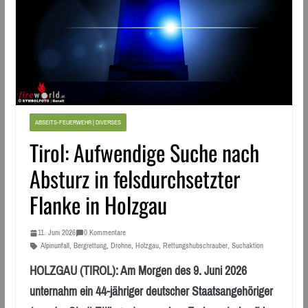
ABSEITS-FEUERWEHR | DIVERSES
Tirol: Aufwendige Suche nach
Absturz in felsdurchsetzter
Flanke in Holzgau
11. Juni 2026
0 Kommentare
Alpinunfall
,
Bergrettung
,
Drohne
,
Holzgau
,
Rettungshubschrauber
,
Suchaktion
HOLZGAU (TIROL): Am Morgen des 9. Juni 2026
unternahm ein 44-jähriger deutscher Staatsangehöriger