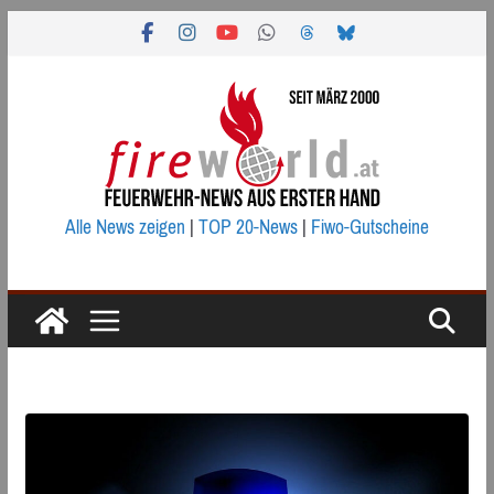
Zum
Inhalt
springen
Alle News zeigen
|
TOP 20-News
|
Fiwo-Gutscheine