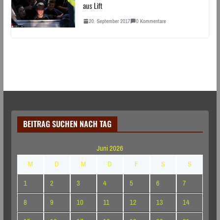
aus Lift
20. September 2017
0 Kommentare
BEITRAG SUCHEN NACH TAG
Juni 2026
M
D
M
D
F
S
S
1
2
3
4
5
6
7
8
9
10
11
12
13
14