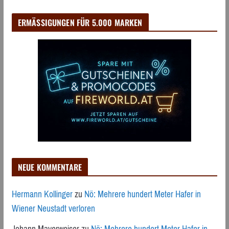
ERMÄSSIGUNGEN FÜR 5.000 MARKEN
NEUE KOMMENTARE
Hermann Kollinger
zu
Nö: Mehrere hundert Meter Hafer in
Wiener Neustadt verloren
Johann Mayerweiser
zu
Nö: Mehrere hundert Meter Hafer in