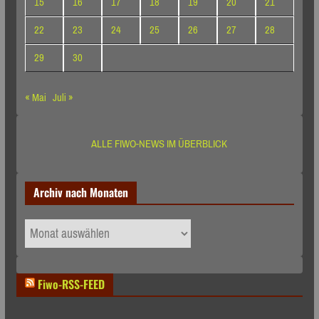
15
16
17
18
19
20
21
22
23
24
25
26
27
28
29
30
« Mai
Juli »
ALLE FIWO-NEWS IM ÜBERBLICK
Archiv nach Monaten
Archiv
nach
Monaten
Fiwo-RSS-FEED