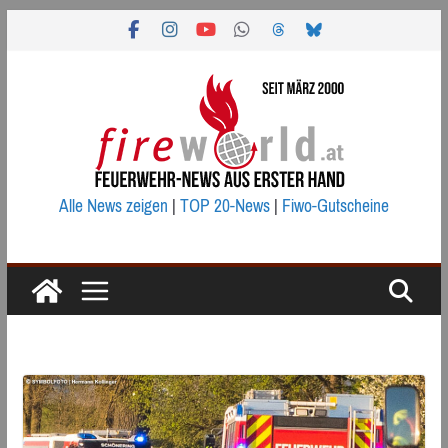
Zum
Inhalt
springen
Alle News zeigen
|
TOP 20-News
|
Fiwo-Gutscheine