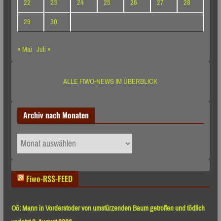
22
23
24
25
26
27
28
29
30
« Mai
Juli »
ALLE FIWO-NEWS IM ÜBERBLICK
Archiv nach Monaten
Archiv
nach
Monaten
Fiwo-RSS-FEED
Oö: Mann in Vorderstoder von umstürzenden Baum getroffen und tödlich