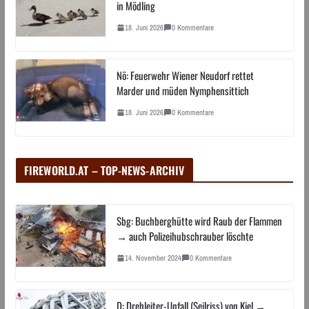
in Mödling
18. Juni 2026
0 Kommentare
Nö: Feuerwehr Wiener Neudorf rettet
Marder und müden Nymphensittich
18. Juni 2026
0 Kommentare
FIREWORLD.AT – TOP-NEWS-ARCHIV
Sbg: Buchberghütte wird Raub der Flammen
→ auch Polizeihubschrauber löschte
14. November 2024
0 Kommentare
D: Drehleiter-Unfall (Seilriss) von Kiel →