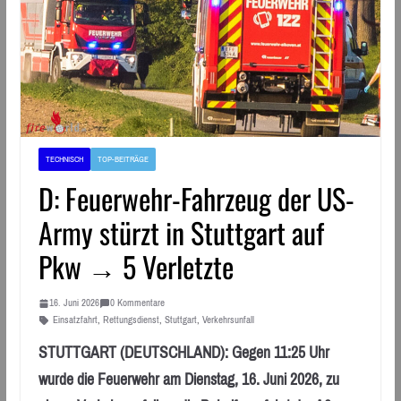
TECHNISCH
TOP-BEITRÄGE
D: Feuerwehr-Fahrzeug der US-
Army stürzt in Stuttgart auf
Pkw → 5 Verletzte
16. Juni 2026
0 Kommentare
Einsatzfahrt
,
Rettungsdienst
,
Stuttgart
,
Verkehrsunfall
STUTTGART (DEUTSCHLAND): Gegen 11:25 Uhr
wurde die Feuerwehr am Dienstag, 16. Juni 2026, zu