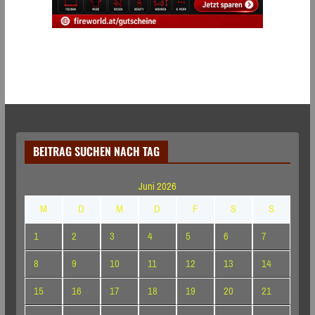
BEITRAG SUCHEN NACH TAG
Juni 2026
M
D
M
D
F
S
S
1
2
3
4
5
6
7
8
9
10
11
12
13
14
15
16
17
18
19
20
21