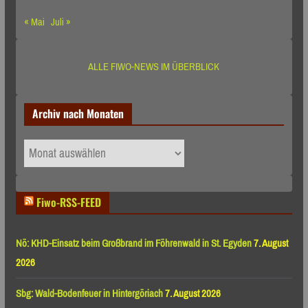
« Mai
Juli »
ALLE FIWO-NEWS IM ÜBERBLICK
Archiv nach Monaten
Archiv
nach
Monaten
Fiwo-RSS-FEED
Nö: KHD-Einsatz beim Großbrand im Föhrenwald in St. Egyden
7. August
2026
Sbg: Wald-Bodenfeuer in Hintergöriach
7. August 2026