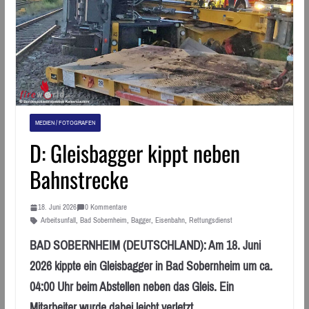
MEDIEN / FOTOGRAFEN
D: Gleisbagger kippt neben
Bahnstrecke
18. Juni 2026
0 Kommentare
Arbeitsunfall
,
Bad Sobernheim
,
Bagger
,
Eisenbahn
,
Rettungsdienst
BAD SOBERNHEIM (DEUTSCHLAND): Am 18. Juni
2026 kippte ein Gleisbagger in Bad Sobernheim um ca.
04:00 Uhr beim Abstellen neben das Gleis. Ein
Mitarbeiter wurde dabei leicht verletzt.