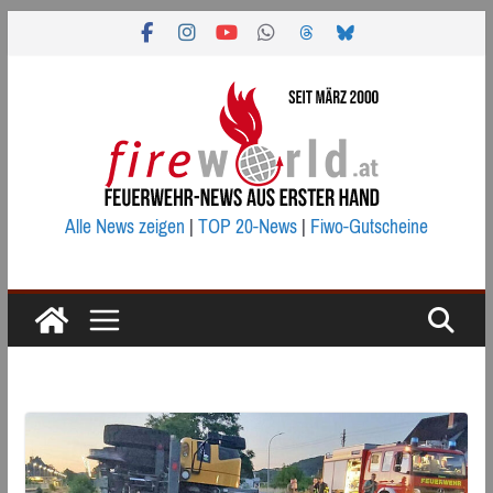
Zum
Inhalt
springen
Alle News zeigen
|
TOP 20-News
|
Fiwo-Gutscheine