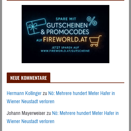
NEUE KOMMENTARE
Hermann Kollinger
zu
Nö: Mehrere hundert Meter Hafer in
Wiener Neustadt verloren
Johann Mayerweiser
zu
Nö: Mehrere hundert Meter Hafer in
Wiener Neustadt verloren