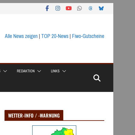
Alle News zeigen
|
TOP 20-News
|
Fiwo-Gutscheine
S
REDAKTION
LINKS
WETTER-INFO / -WARNUNG