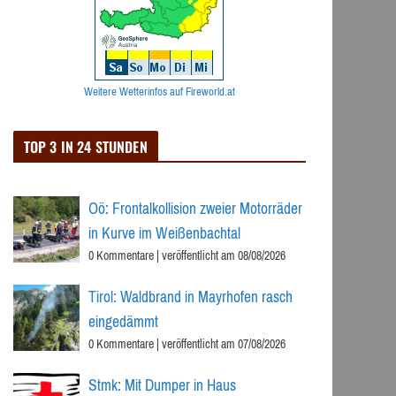
Weitere Wetterinfos auf Fireworld.at
TOP 3 IN 24 STUNDEN
Oö: Frontalkollision zweier Motorräder
in Kurve im Weißenbachtal
0 Kommentare
|
veröffentlicht am 08/08/2026
Tirol: Waldbrand in Mayrhofen rasch
eingedämmt
0 Kommentare
|
veröffentlicht am 07/08/2026
Stmk: Mit Dumper in Haus