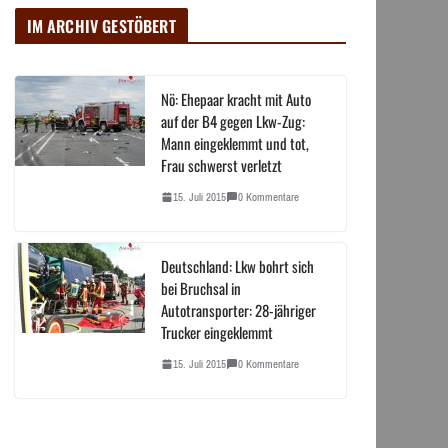
IM ARCHIV GESTÖBERT
Nö: Ehepaar kracht mit Auto
auf der B4 gegen Lkw-Zug:
Mann eingeklemmt und tot,
Frau schwerst verletzt
15. Juli 2015
0 Kommentare
Deutschland: Lkw bohrt sich
bei Bruchsal in
Autotransporter: 28-jähriger
Trucker eingeklemmt
15. Juli 2015
0 Kommentare