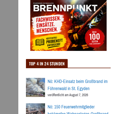
TOP 4 IN 24 STUNDEN
Nö: KHD-Einsatz beim Großbrand im
Föhrenwald in St. Egyden
veröffentlicht am August 7, 2026
Nö: 150 Feuerwehrmitglieder
bekämpfen Wohnanlagen-Großbrand