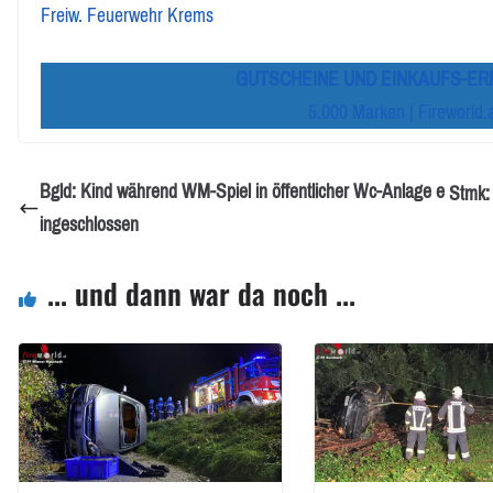
Freiw. Feuerwehr Krems
GUTSCHEINE UND EINKAUFS-E
5.000 Marken | Fireworld.
Bgld: Kind während WM-Spiel in öffentlicher Wc-Anlage e
Stmk:
ingeschlossen
... und dann war da noch ...