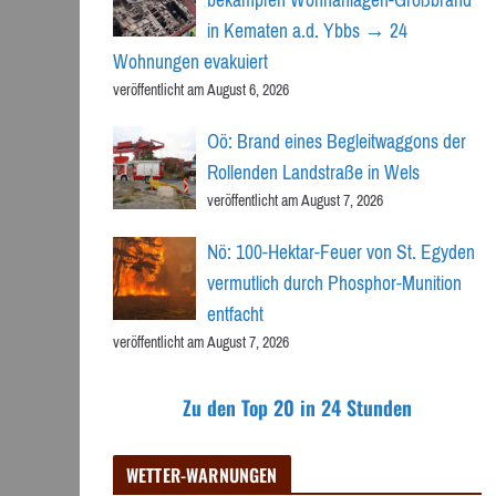
in Kematen a.d. Ybbs → 24
Wohnungen evakuiert
veröffentlicht am August 6, 2026
Oö: Brand eines Begleitwaggons der
Rollenden Landstraße in Wels
veröffentlicht am August 7, 2026
Nö: 100-Hektar-Feuer von St. Egyden
vermutlich durch Phosphor-Munition
entfacht
veröffentlicht am August 7, 2026
Zu den Top 20 in 24 Stunden
WETTER-WARNUNGEN