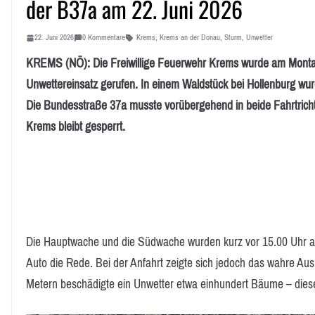
der B37a am 22. Juni 2026
22. Juni 2026
0 Kommentare
Krems
,
Krems an der Donau
,
Sturm
,
Unwetter
KREMS (NÖ): Die Freiwillige Feuerwehr Krems wurde am Montag
Unwettereinsatz gerufen. In einem Waldstück bei Hollenburg w
Die Bundesstraße 37a musste vorübergehend in beide Fahrtrich
Krems bleibt gesperrt.
Die Hauptwache und die Südwache wurden kurz vor 15.00 Uhr a
Auto die Rede. Bei der Anfahrt zeigte sich jedoch das wahre A
Metern beschädigte ein Unwetter etwa einhundert Bäume – dies