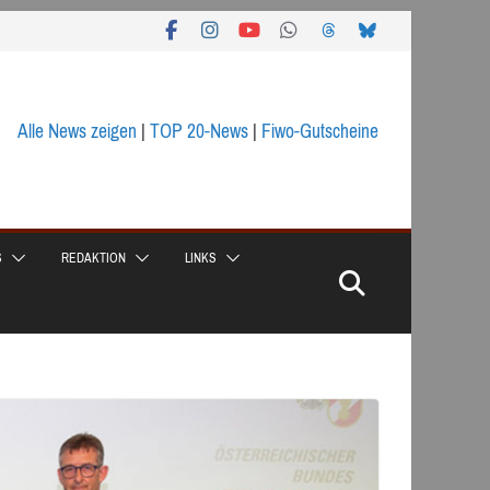
Alle News zeigen
|
TOP 20-News
|
Fiwo-Gutscheine
S
REDAKTION
LINKS