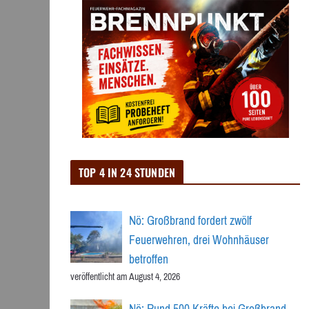
TOP 4 IN 24 STUNDEN
Nö: Großbrand fordert zwölf
Feuerwehren, drei Wohnhäuser
betroffen
veröffentlicht am August 4, 2026
Nö: Rund 500 Kräfte bei Großbrand