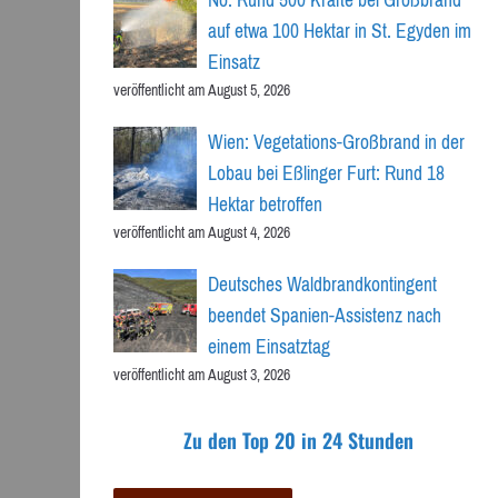
auf etwa 100 Hektar in St. Egyden im
Einsatz
veröffentlicht am August 5, 2026
Wien: Vegetations-Großbrand in der
Lobau bei Eßlinger Furt: Rund 18
Hektar betroffen
veröffentlicht am August 4, 2026
Deutsches Waldbrandkontingent
beendet Spanien-Assistenz nach
einem Einsatztag
veröffentlicht am August 3, 2026
Zu den Top 20 in 24 Stunden