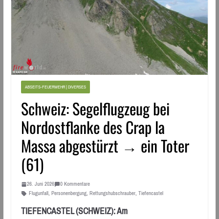
ABSEITS-FEUERWEHR | DIVERSES
Schweiz: Segelflugzeug bei
Nordostflanke des Crap la
Massa abgestürzt → ein Toter
(61)
26. Juni 2026
0 Kommentare
Flugunfall
,
Personenbergung
,
Rettungshubschrauber
,
Tiefencastel
TIEFENCASTEL (SCHWEIZ): Am