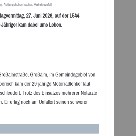
ng
,
Rettungshubschrauber
,
Verkehrsunfall
gvormittag, 27. Juni 2026, auf der L544
9-Jähriger kam dabei ums Leben.
 Großalmstraße, Großalm, im Gemeindegebiet von
bereich kam der 29-jährige Motorradlenker laut
schleudert. Trotz des Einsatzes mehrerer Notärzte
n. Er erlag noch am Unfallort seinen schweren