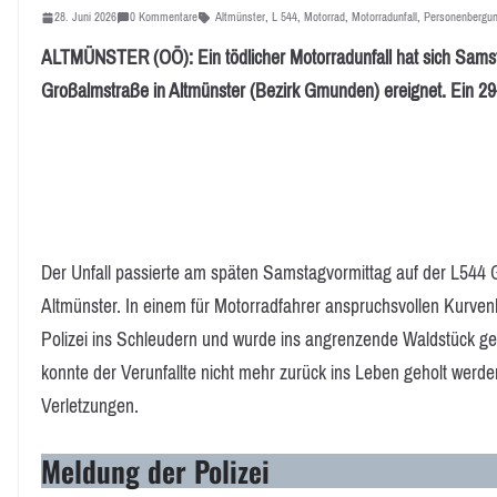
28. Juni 2026
0 Kommentare
Altmünster
,
L 544
,
Motorrad
,
Motorradunfall
,
Personenbergu
ALTMÜNSTER (OÖ): Ein tödlicher Motorradunfall hat sich Samsta
Großalmstraße in Altmünster (Bezirk Gmunden) ereignet. Ein 2
Der Unfall passierte am späten Samstagvormittag auf der L544
Altmünster. In einem für Motorradfahrer anspruchsvollen Kurven
Polizei ins Schleudern und wurde ins angrenzende Waldstück ge
konnte der Verunfallte nicht mehr zurück ins Leben geholt werde
Verletzungen.
Meldung der Polizei