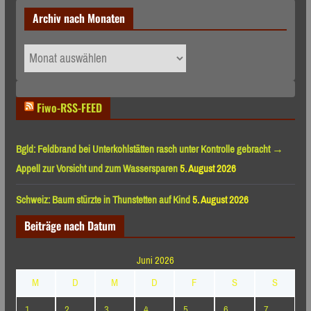
Archiv nach Monaten
Archiv
nach
Monaten
Fiwo-RSS-FEED
Bgld: Feldbrand bei Unterkohlstätten rasch unter Kontrolle gebracht →
Appell zur Vorsicht und zum Wassersparen
5. August 2026
Schweiz: Baum stürzte in Thunstetten auf Kind
5. August 2026
Beiträge nach Datum
Juni 2026
M
D
M
D
F
S
S
1
2
3
4
5
6
7