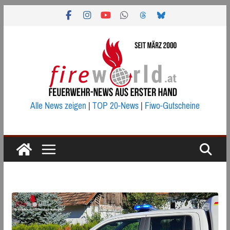
Zum
Inhalt
springen
Alle News zeigen
|
TOP 20-News
|
Fiwo-Gutscheine