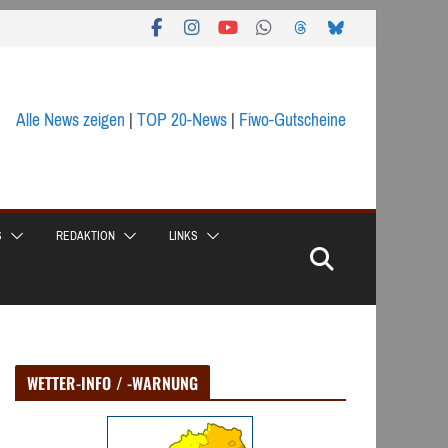
Alle News zeigen
|
TOP 20-News
|
Fiwo-Gutscheine
S
REDAKTION
LINKS
WETTER-INFO / -WARNUNG