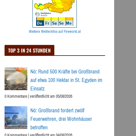
Weitere Wetterinfos auf Fireworld.at
TOP 3 IN 24 STUNDEN
Nö: Rund 500 Kräfte bei Großbrand
auf etwa 100 Hektar in St. Egyden im
Einsatz
0 Kommentare
|
veröffentlicht am 05/08/2026
Nö: Großbrand fordert zwölf
Feuerwehren, drei Wohnhäuser
betroffen
0 Kommentare
|
veröffentlicht am 04/08/2026