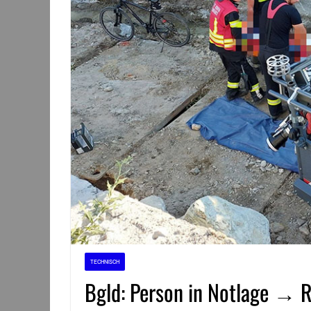
TECHNISCH
Bgld: Person in Notlage → R