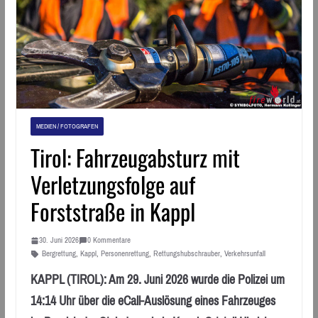
MEDIEN / FOTOGRAFEN
Tirol: Fahrzeugabsturz mit
Verletzungsfolge auf
Forststraße in Kappl
30. Juni 2026
0 Kommentare
Bergrettung
,
Kappl
,
Personenrettung
,
Rettungshubschrauber
,
Verkehrsunfall
KAPPL (TIROL): Am 29. Juni 2026 wurde die Polizei um
14:14 Uhr über die eCall-Auslösung eines Fahrzeuges