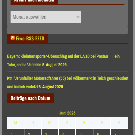
Archiv
nach
Monaten
Fiwo-RSS-FEED
Bayern: Kleintransporter-Überschlag auf der LA 10 bei Postau → ein
Toter, sechs Verletzte
8. August 2026
Ktn: Verunfallter Motorradfahrer (55) bei Völkermarkt in Teich geschleudert
und tödlich verletzt
8. August 2026
Beiträge nach Datum
Juni 2026
M
D
M
D
F
S
S
1
2
3
4
5
6
7