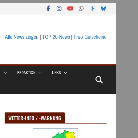
Alle News zeigen
|
TOP 20-News
|
Fiwo-Gutscheine
S
REDAKTION
LINKS
WETTER-INFO / -WARNUNG