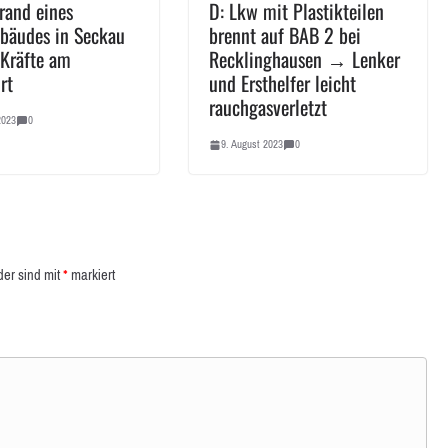
rand eines
D: Lkw mit Plastikteilen
äudes in Seckau
brennt auf BAB 2 bei
Kräfte am
Recklinghausen → Lenker
rt
und Ersthelfer leicht
rauchgasverletzt
2023
0
9. August 2023
0
der sind mit
*
markiert