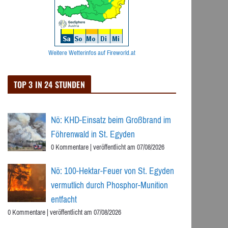
Weitere Wetterinfos auf Fireworld.at
TOP 3 IN 24 STUNDEN
Nö: KHD-Einsatz beim Großbrand im
Föhrenwald in St. Egyden
0 Kommentare
|
veröffentlicht am 07/08/2026
Nö: 100-Hektar-Feuer von St. Egyden
vermutlich durch Phosphor-Munition
entfacht
0 Kommentare
|
veröffentlicht am 07/08/2026