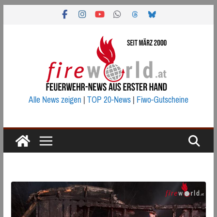
Zum
Inhalt
springen
Alle News zeigen
|
TOP 20-News
|
Fiwo-Gutscheine