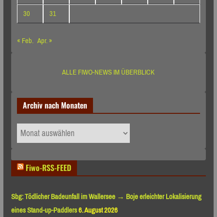
30
31
« Feb.
Apr. »
ALLE FIWO-NEWS IM ÜBERBLICK
Archiv nach Monaten
Archiv
nach
Monaten
Fiwo-RSS-FEED
Sbg: Tödlicher Badeunfall im Wallersee → Boje erleichter Lokalisierung
eines Stand-up-Paddlers
6. August 2026