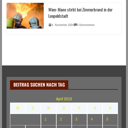
Wien: Mann stirbt bei Zimmerbrand in der
Leopoldstadt
4. November 2024
0 Kommentare
BEITRAG SUCHEN NACH TAG
April 2015
M
D
M
D
F
S
S
1
2
3
4
5