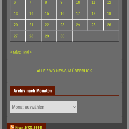
6
7
8
9
10
11
12
13
14
15
16
17
18
19
20
21
22
23
24
25
26
27
28
29
30
« März
Mai »
ALLE FIWO-NEWS IM ÜBERBLICK
Archiv nach Monaten
Archiv
nach
Monaten
Fiwo-RSS-FEED