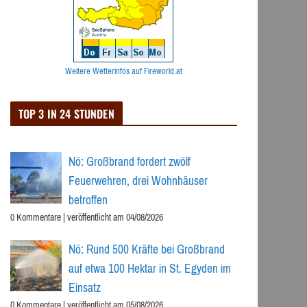
Weitere Wetterinfos auf Fireworld.at
TOP 3 IN 24 STUNDEN
Nö: Großbrand fordert zwölf
Feuerwehren, drei Wohnhäuser
betroffen
0 Kommentare
|
veröffentlicht am 04/08/2026
Nö: Rund 500 Kräfte bei Großbrand
auf etwa 100 Hektar in St. Egyden im
Einsatz
0 Kommentare
|
veröffentlicht am 05/08/2026