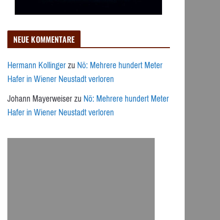
NEUE KOMMENTARE
Hermann Kollinger
zu
Nö: Mehrere hundert Meter
Hafer in Wiener Neustadt verloren
Johann Mayerweiser
zu
Nö: Mehrere hundert Meter
Hafer in Wiener Neustadt verloren