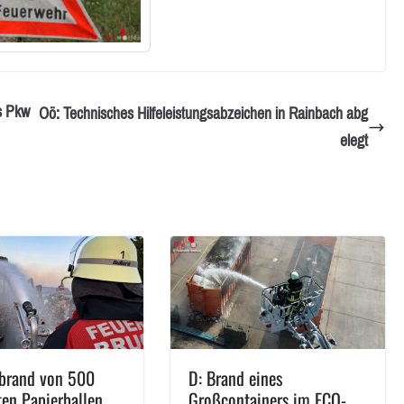
s Pkw
Oö: Technisches Hilfeleistungsabzeichen in Rainbach abg
elegt
brand von 500
D: Brand eines
ten Papierballen
Großcontainers im ECO-