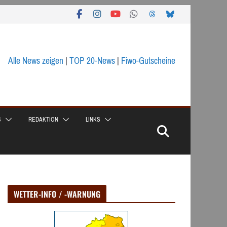
Alle News zeigen
|
TOP 20-News
|
Fiwo-Gutscheine
S
REDAKTION
LINKS
WETTER-INFO / -WARNUNG