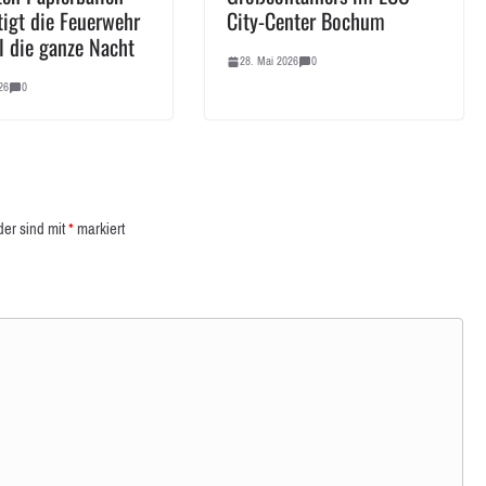
tigt die Feuerwehr
City-Center Bochum
l die ganze Nacht
28. Mai 2026
0
26
0
der sind mit
*
markiert