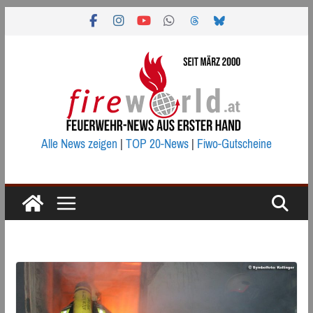
Zum
Inhalt
springen
Alle News zeigen
|
TOP 20-News
|
Fiwo-Gutscheine