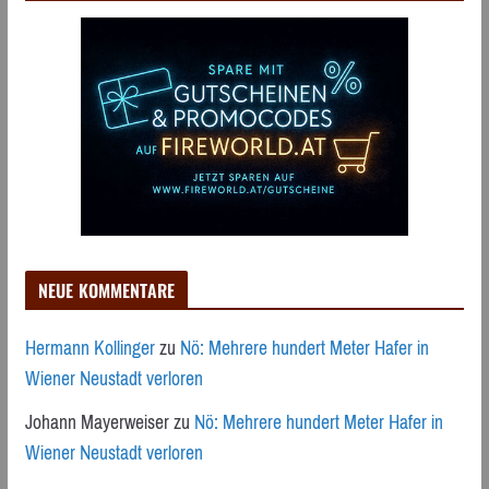
NEUE KOMMENTARE
Hermann Kollinger
zu
Nö: Mehrere hundert Meter Hafer in
Wiener Neustadt verloren
Johann Mayerweiser
zu
Nö: Mehrere hundert Meter Hafer in
Wiener Neustadt verloren