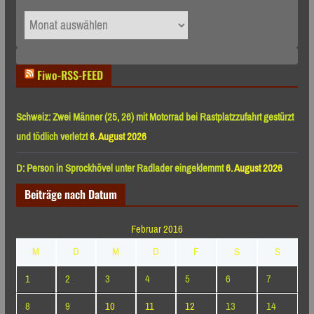
Archiv
nach
Monaten
Fiwo-RSS-FEED
Schweiz: Zwei Männer (25, 26) mit Motorrad bei Rastplatzzufahrt gestürzt
und tödlich verletzt
6. August 2026
D: Person in Sprockhövel unter Radlader eingeklemmt
6. August 2026
Beiträge nach Datum
Februar 2016
M
D
M
D
F
S
S
1
2
3
4
5
6
7
8
9
10
11
12
13
14