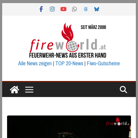
Zum
Inhalt
springen
Alle News zeigen
|
TOP 20-News
|
Fiwo-Gutscheine