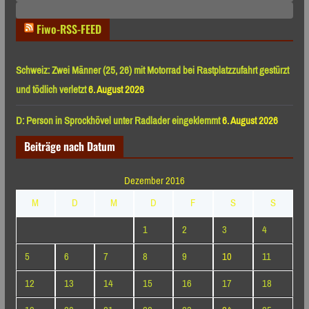
Monaten
Fiwo-RSS-FEED
Schweiz: Zwei Männer (25, 26) mit Motorrad bei Rastplatzzufahrt gestürzt
und tödlich verletzt
6. August 2026
D: Person in Sprockhövel unter Radlader eingeklemmt
6. August 2026
Beiträge nach Datum
Dezember 2016
M
D
M
D
F
S
S
1
2
3
4
5
6
7
8
9
10
11
12
13
14
15
16
17
18