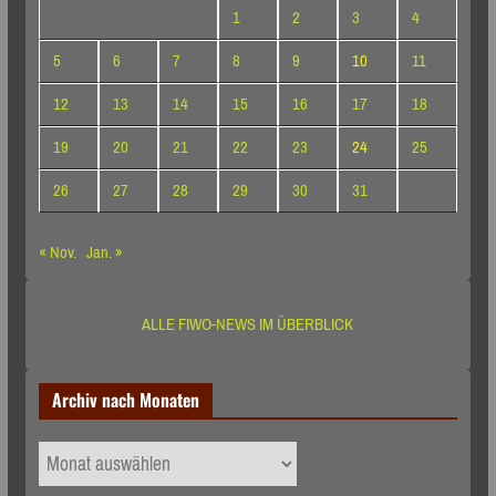
1
2
3
4
5
6
7
8
9
10
11
12
13
14
15
16
17
18
19
20
21
22
23
24
25
26
27
28
29
30
31
« Nov.
Jan. »
ALLE FIWO-NEWS IM ÜBERBLICK
Archiv nach Monaten
Archiv
nach