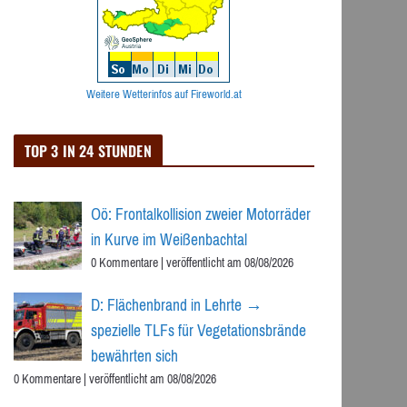
Weitere Wetterinfos auf Fireworld.at
TOP 3 IN 24 STUNDEN
Oö: Frontalkollision zweier Motorräder
in Kurve im Weißenbachtal
0 Kommentare
|
veröffentlicht am 08/08/2026
D: Flächenbrand in Lehrte →
spezielle TLFs für Vegetationsbrände
bewährten sich
0 Kommentare
|
veröffentlicht am 08/08/2026