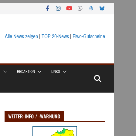
Alle News zeigen
|
TOP 20-News
|
Fiwo-Gutscheine
S
REDAKTION
LINKS
WETTER-INFO / -WARNUNG