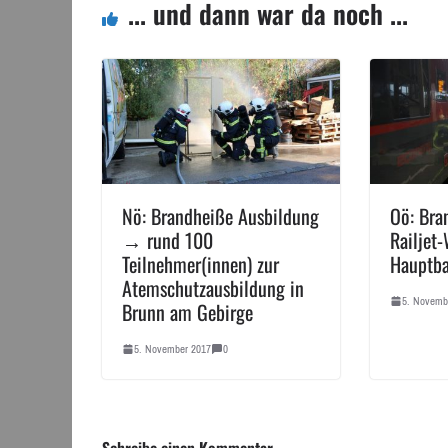
... und dann war da noch ...
Nö: Brandheiße Ausbildung
Oö: Bra
→ rund 100
Railjet
Teilnehmer(innen) zur
Hauptb
Atemschutzausbildung in
5. Novemb
Brunn am Gebirge
5. November 2017
0
Schreibe einen Kommentar