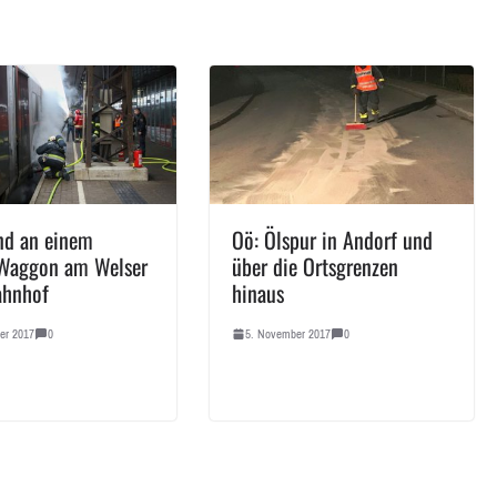
nd an einem
Oö: Ölspur in Andorf und
-Waggon am Welser
über die Ortsgrenzen
ahnhof
hinaus
er 2017
0
5. November 2017
0