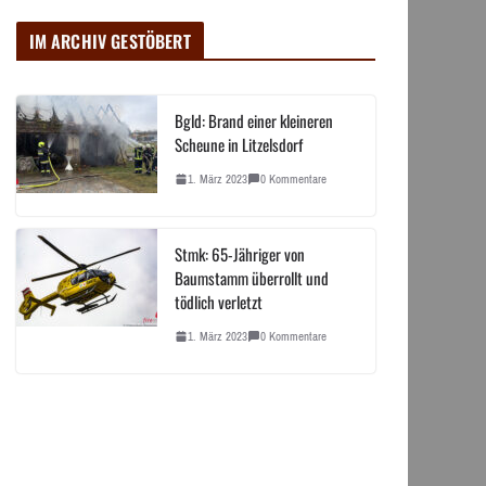
IM ARCHIV GESTÖBERT
Bgld: Brand einer kleineren
Scheune in Litzelsdorf
1. März 2023
0 Kommentare
Stmk: 65-Jähriger von
Baumstamm überrollt und
tödlich verletzt
1. März 2023
0 Kommentare