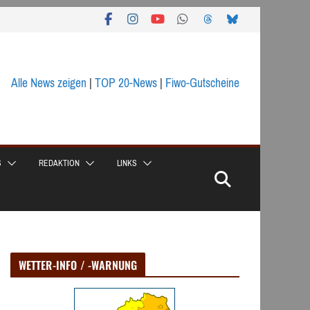
Alle News zeigen
|
TOP 20-News
|
Fiwo-Gutscheine
S
REDAKTION
LINKS
WETTER-INFO / -WARNUNG