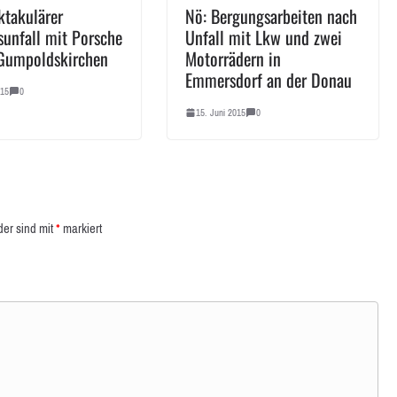
ktakulärer
Nö: Bergungsarbeiten nach
sunfall mit Porsche
Unfall mit Lkw und zwei
Gumpoldskirchen
Motorrädern in
Emmersdorf an der Donau
015
0
15. Juni 2015
0
der sind mit
*
markiert