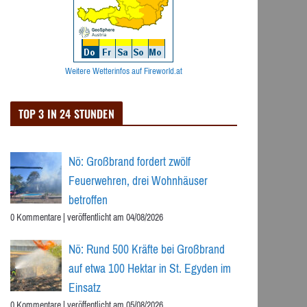
Weitere Wetterinfos auf Fireworld.at
TOP 3 IN 24 STUNDEN
Nö: Großbrand fordert zwölf
Feuerwehren, drei Wohnhäuser
betroffen
0 Kommentare
|
veröffentlicht am 04/08/2026
Nö: Rund 500 Kräfte bei Großbrand
auf etwa 100 Hektar in St. Egyden im
Einsatz
0 Kommentare
|
veröffentlicht am 05/08/2026