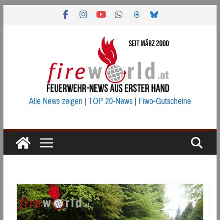
Zum
Inhalt
springen
Alle News zeigen
|
TOP 20-News
|
Fiwo-Gutscheine