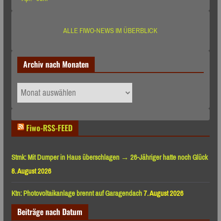
ALLE FIWO-NEWS IM ÜBERBLICK
Archiv nach Monaten
Archiv
nach
Monaten
Fiwo-RSS-FEED
Stmk: Mit Dumper in Haus überschlagen → 26-Jähriger hatte noch Glück
8. August 2026
Ktn: Photovoltaikanlage brennt auf Garagendach
7. August 2026
Beiträge nach Datum