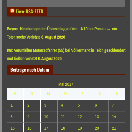
Monaten
Fiwo-RSS-FEED
Bayern: Kleintransporter-Überschlag auf der LA 10 bei Postau → ein
Toter, sechs Verletzte
8. August 2026
Ktn: Verunfallter Motorradfahrer (55) bei Völkermarkt in Teich geschleudert
und tödlich verletzt
8. August 2026
Beiträge nach Datum
Mai 2017
M
D
M
D
F
S
S
1
2
3
4
5
6
7
8
9
10
11
12
13
14
15
16
17
18
19
20
21