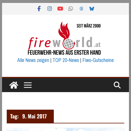
Zum
Inhalt
springen
Alle News zeigen
|
TOP 20-News
|
Fiwo-Gutscheine
Tag:
9. Mai 2017