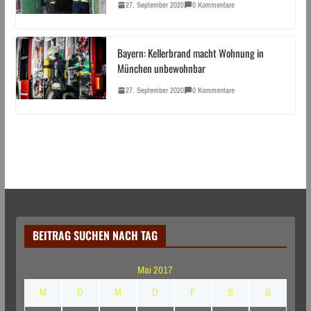
27. September 2020
0 Kommentare
Bayern: Kellerbrand macht Wohnung in
München unbewohnbar
27. September 2020
0 Kommentare
BEITRAG SUCHEN NACH TAG
Mai 2017
M
D
M
D
F
S
S