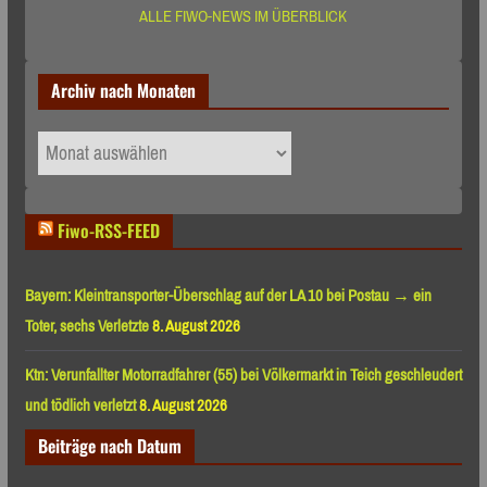
ALLE FIWO-NEWS IM ÜBERBLICK
Archiv nach Monaten
Archiv
nach
Monaten
Fiwo-RSS-FEED
Bayern: Kleintransporter-Überschlag auf der LA 10 bei Postau → ein
Toter, sechs Verletzte
8. August 2026
Ktn: Verunfallter Motorradfahrer (55) bei Völkermarkt in Teich geschleudert
und tödlich verletzt
8. August 2026
Beiträge nach Datum