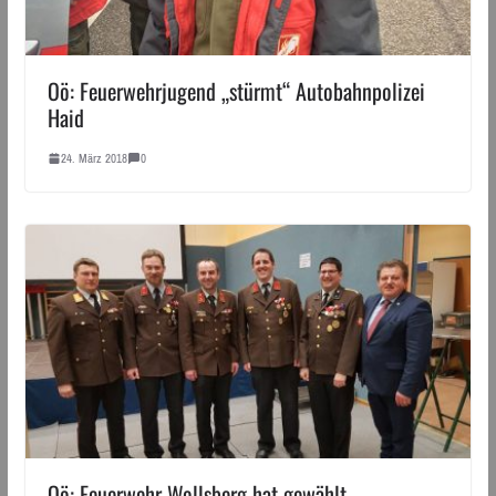
Oö: Feuerwehrjugend „stürmt“ Autobahnpolizei
Haid
24. März 2018
0
Oö: Feuerwehr Wollsberg hat gewählt