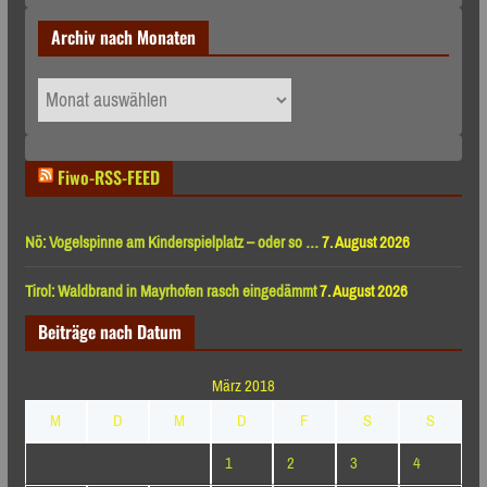
Archiv nach Monaten
Archiv
nach
Monaten
Fiwo-RSS-FEED
Nö: Vogelspinne am Kinderspielplatz – oder so …
7. August 2026
Tirol: Waldbrand in Mayrhofen rasch eingedämmt
7. August 2026
Beiträge nach Datum
März 2018
M
D
M
D
F
S
S
1
2
3
4