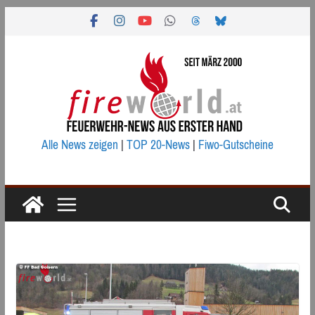
Zum
Inhalt
springen
Alle News zeigen
|
TOP 20-News
|
Fiwo-Gutscheine