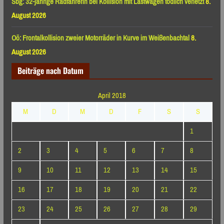
Sbg: 32-jährige Radfahrerin bei Kollision mit Lastwagen tödlich verletzt
8.
August 2026
Oö: Frontalkollision zweier Motorräder in Kurve im Weißenbachtal
8.
August 2026
Beiträge nach Datum
April 2018
M
D
M
D
F
S
S
1
2
3
4
5
6
7
8
9
10
11
12
13
14
15
16
17
18
19
20
21
22
23
24
25
26
27
28
29