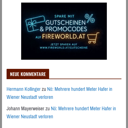
NEUE KOMMENTARE
Hermann Kollinger
zu
Nö: Mehrere hundert Meter Hafer in
Wiener Neustadt verloren
Johann Mayerweiser
zu
Nö: Mehrere hundert Meter Hafer in
Wiener Neustadt verloren