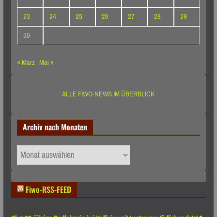
23
24
25
26
27
28
29
30
« März
Mai »
ALLE FIWO-NEWS IM ÜBERBLICK
Archiv nach Monaten
Archiv
nach
Monaten
Fiwo-RSS-FEED