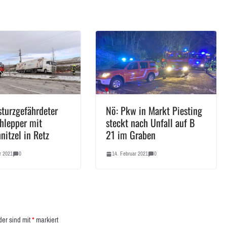
turzgefährdeter
Nö: Pkw in Markt Piesting
chlepper mit
steckt nach Unfall auf B
nitzel in Retz
21 im Graben
r 2021
0
14. Februar 2021
0
der sind mit
*
markiert