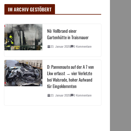
IM ARCHIV GESTÖBERT
Nö: Vollbrand einer
Gartenhütte in Traismauer
23. Januar 2025
0 Kommentare
D: Pannenauto auf der A 7 von
Lkw erfasst → vier Verletzte
bei Walsrode, hoher Aufwand
für Eingeklemmten
23. Januar 2025
0 Kommentare