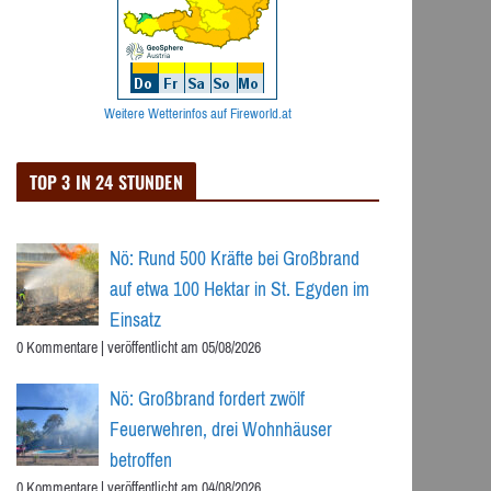
Weitere Wetterinfos auf Fireworld.at
TOP 3 IN 24 STUNDEN
Nö: Rund 500 Kräfte bei Großbrand
auf etwa 100 Hektar in St. Egyden im
Einsatz
0 Kommentare
|
veröffentlicht am 05/08/2026
Nö: Großbrand fordert zwölf
Feuerwehren, drei Wohnhäuser
betroffen
0 Kommentare
|
veröffentlicht am 04/08/2026