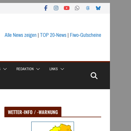
Alle News zeigen
|
TOP 20-News
|
Fiwo-Gutscheine
S
REDAKTION
LINKS
WETTER-INFO / -WARNUNG