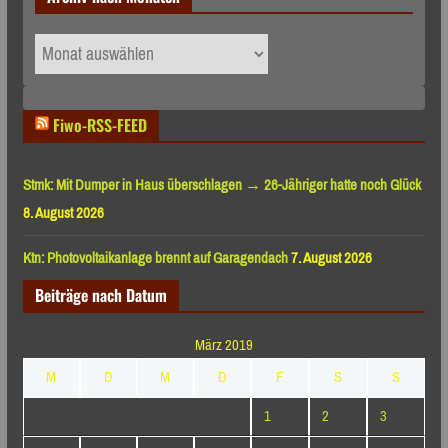
Archiv
nach
Monaten
Fiwo-RSS-FEED
Stmk: Mit Dumper in Haus überschlagen → 26-Jähriger hatte noch Glück
8. August 2026
Ktn: Photovoltaikanlage brennt auf Garagendach
7. August 2026
Beiträge nach Datum
März 2019
M
D
M
D
F
S
S
1
2
3