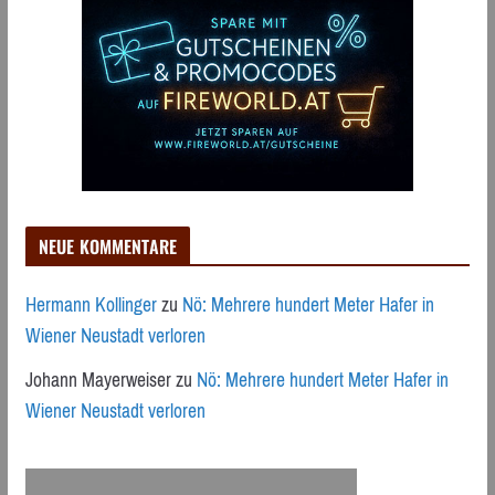
NEUE KOMMENTARE
Hermann Kollinger
zu
Nö: Mehrere hundert Meter Hafer in
Wiener Neustadt verloren
Johann Mayerweiser
zu
Nö: Mehrere hundert Meter Hafer in
Wiener Neustadt verloren