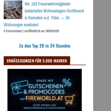
Nö: 150 Feuerwehrmitglieder
bekämpfen Wohnanlagen-Großbrand
in Kematen a.d. Ybbs → 24
Wohnungen evakuiert
0 Kommentare
|
veröffentlicht am 06/08/2026
Zu den Top 20 in 24 Stunden
ERMÄSSIGUNGEN FÜR 5.000 MARKEN