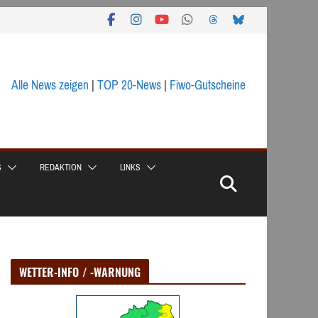
Alle News zeigen
|
TOP 20-News
|
Fiwo-Gutscheine
S
REDAKTION
LINKS
WETTER-INFO / -WARNUNG