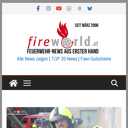
Zum
Inhalt
springen
Alle News zeigen
|
TOP 20-News
|
Fiwo-Gutscheine