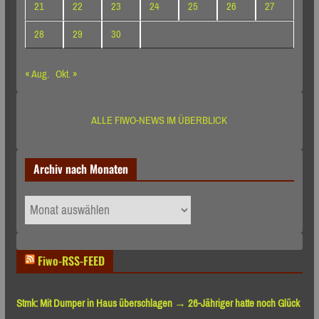
21
22
23
24
25
26
27
28
29
30
« Aug.
Okt. »
ALLE FIWO-NEWS IM ÜBERBLICK
Archiv nach Monaten
Archiv
nach
Monaten
Fiwo-RSS-FEED
Stmk: Mit Dumper in Haus überschlagen → 26-Jähriger hatte noch Glück