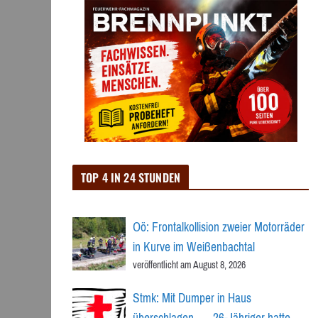
TOP 4 IN 24 STUNDEN
Oö: Frontalkollision zweier Motorräder
in Kurve im Weißenbachtal
veröffentlicht am August 8, 2026
Stmk: Mit Dumper in Haus
überschlagen → 26-Jähriger hatte