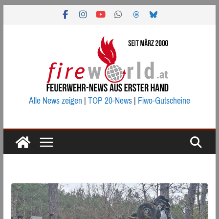
Zum
Inhalt
springen
Alle News zeigen
|
TOP 20-News
|
Fiwo-Gutscheine