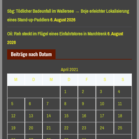
Sbg: Tödlicher Badeunfall im Wallersee → Boje erleichter Lokalisierung
eines Stand-up-Paddlers
6. August 2026
Oö: Reh steckt im Flügel eines Einfahrtstores in Marchtrenk
6. August
2026
Beiträge nach Datum
April 2021
M
D
M
D
F
S
S
1
2
3
4
5
6
7
8
9
10
11
12
13
14
15
16
17
18
19
20
21
22
23
24
25