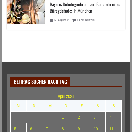
Bayern: Dehnfugenbrand auf Baustelle eines
Bürogebäudes in München
12. August 2017
0 Kommentare
BEITRAG SUCHEN NACH TAG
April 2021
M
D
M
D
F
S
S
1
2
3
4
5
6
7
8
9
10
11