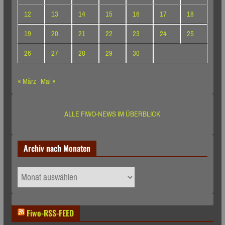
12
13
14
15
16
17
18
19
20
21
22
23
24
25
26
27
28
29
30
« März
Mai »
ALLE FIWO-NEWS IM ÜBERBLICK
Archiv nach Monaten
Archiv
nach
Monaten
Fiwo-RSS-FEED