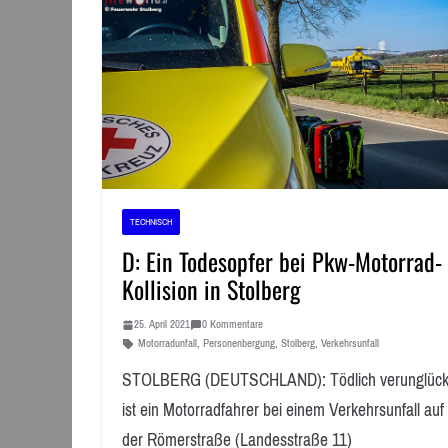
TECHNISCH
D: Ein Todesopfer bei Pkw-Motorrad-
Kollision in Stolberg
25. April 2021
0 Kommentare
Motorradunfall
,
Personenbergung
,
Stolberg
,
Verkehrsunfall
STOLBERG (DEUTSCHLAND): Tödlich verunglück
ist ein Motorradfahrer bei einem Verkehrsunfall auf
der Römerstraße (Landesstraße 11)