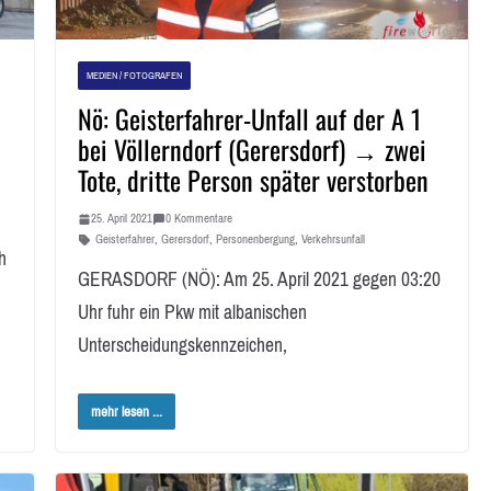
MEDIEN / FOTOGRAFEN
Nö: Geisterfahrer-Unfall auf der A 1
bei Völlerndorf (Gerersdorf) → zwei
Tote, dritte Person später verstorben
25. April 2021
0 Kommentare
Geisterfahrer
,
Gerersdorf
,
Personenbergung
,
Verkehrsunfall
h
GERASDORF (NÖ): Am 25. April 2021 gegen 03:20
Uhr fuhr ein Pkw mit albanischen
Unterscheidungskennzeichen,
mehr lesen ...