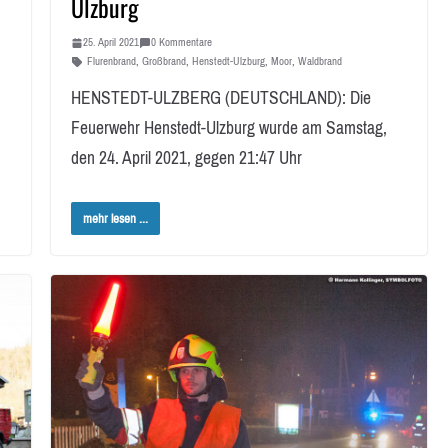
Ulzburg
25. April 2021
0 Kommentare
Flurenbrand
,
Großbrand
,
Henstedt-Ulzburg
,
Moor
,
Waldbrand
HENSTEDT-ULZBERG (DEUTSCHLAND): Die
Feuerwehr Henstedt-Ulzburg wurde am Samstag,
den 24. April 2021, gegen 21:47 Uhr
mehr lesen ...