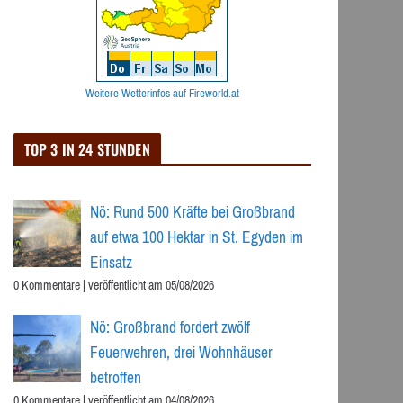
Weitere Wetterinfos auf Fireworld.at
TOP 3 IN 24 STUNDEN
Nö: Rund 500 Kräfte bei Großbrand
auf etwa 100 Hektar in St. Egyden im
Einsatz
0 Kommentare
|
veröffentlicht am 05/08/2026
Nö: Großbrand fordert zwölf
Feuerwehren, drei Wohnhäuser
betroffen
0 Kommentare
|
veröffentlicht am 04/08/2026