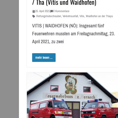
/ Tha (Vitis und Waidhofen)
25. April 2021
0 Kommentare
Rettungshubschrauber
,
Verkehrsunfall
,
Vitis
,
Waidhofen an der Thaya
VITIS | WAIDHOFEN (NÖ): Insgesamt fünf
Feuerwehren mussten am Freitagnachmittag, 23.
April 2021, zu zwei
mehr lesen ...