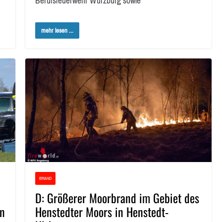
Berufsfeuerwehr Würzburg sowie
mehr lesen ...
BRAND
D: Größerer Moorbrand im Gebiet des
en
Henstedter Moors in Henstedt-