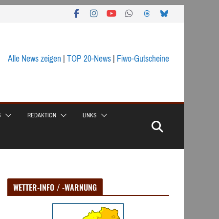
Alle News zeigen
|
TOP 20-News
|
Fiwo-Gutscheine
S
REDAKTION
LINKS
WETTER-INFO / -WARNUNG