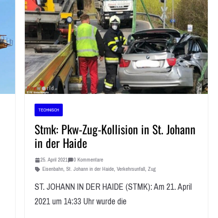
TECHNISCH
Stmk: Pkw-Zug-Kollision in St. Johann
in der Haide
25. April 2021
0 Kommentare
Eisenbahn
,
St. Johann in der Haide
,
Verkehrsunfall
,
Zug
ST. JOHANN IN DER HAIDE (STMK): Am 21. April
2021 um 14:33 Uhr wurde die