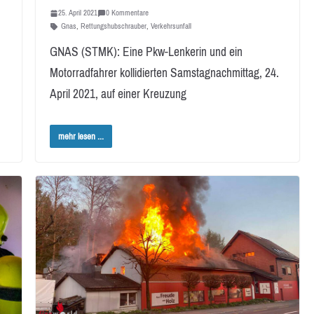
25. April 2021
0 Kommentare
Gnas
,
Rettungshubschrauber
,
Verkehrsunfall
GNAS (STMK): Eine Pkw-Lenkerin und ein
Motorradfahrer kollidierten Samstagnachmittag, 24.
April 2021, auf einer Kreuzung
mehr lesen ...