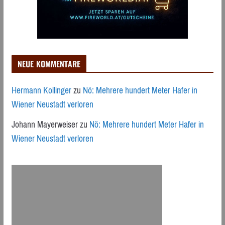
NEUE KOMMENTARE
Hermann Kollinger
zu
Nö: Mehrere hundert Meter Hafer in
Wiener Neustadt verloren
Johann Mayerweiser
zu
Nö: Mehrere hundert Meter Hafer in
Wiener Neustadt verloren