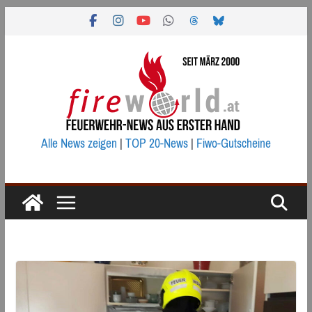
Zum
Inhalt
springen
Alle News zeigen
|
TOP 20-News
|
Fiwo-Gutscheine