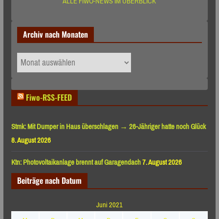
ALLE FIWO-NEWS IM ÜBERBLICK
Archiv nach Monaten
Archiv
nach
Monaten
Fiwo-RSS-FEED
Stmk: Mit Dumper in Haus überschlagen → 26-Jähriger hatte noch Glück
8. August 2026
Ktn: Photovoltaikanlage brennt auf Garagendach
7. August 2026
Beiträge nach Datum
Juni 2021