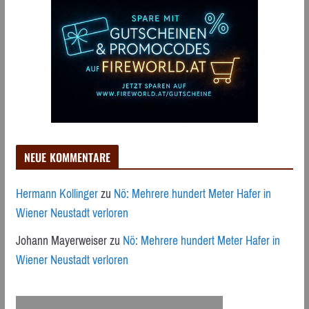
NEUE KOMMENTARE
Hermann Kollinger
zu
Nö: Mehrere hundert Meter Hafer in
Wiener Neustadt verloren
Johann Mayerweiser
zu
Nö: Mehrere hundert Meter Hafer in
Wiener Neustadt verloren