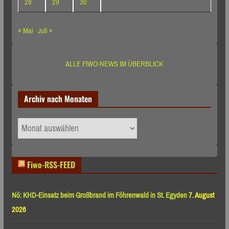
28
29
30
« Mai
Juli »
ALLE FIWO-NEWS IM ÜBERBLICK
Archiv nach Monaten
Archiv
nach
Monaten
Fiwo-RSS-FEED
Nö: KHD-Einsatz beim Großbrand im Föhrenwald in St. Egyden
7. August
2026